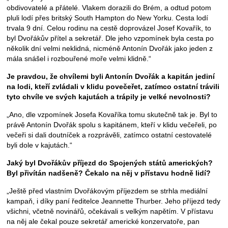
obdivovatelé a přátelé. Vlakem dorazili do Brém, a odtud potom
pluli lodí přes britský South Hampton do New Yorku. Cesta lodí
trvala 9 dní. Celou rodinu na cestě doprovázel Josef Kovařík, to
byl Dvořákův přítel a sekretář. Dle jeho vzpomínek byla cesta po
několik dní velmi neklidná, nicméně Antonín Dvořák jako jeden z
mála snášel i rozbouřené moře velmi klidně.“
Je pravdou, že chvílemi byli Antonín Dvořák a kapitán jediní
na lodi, kteří zvládali v klidu povečeřet, zatímco ostatní trávili
tyto chvíle ve svých kajutách a trápily je velké nevolnosti?
„Ano, dle vzpomínek Josefa Kovaříka tomu skutečně tak je. Byl to
právě Antonín Dvořák spolu s kapitánem, kteří v klidu večeřeli, po
večeři si dali doutníček a rozprávěli, zatímco ostatní cestovatelé
byli dole v kajutách.“
Jaký byl Dvořákův příjezd do Spojených států amerických?
Byl přivítán nadšeně? Čekalo na něj v přístavu hodně lidí?
„Ještě před vlastním Dvořákovým příjezdem se strhla mediální
kampaň, i díky paní ředitelce Jeannette Thurber. Jeho příjezd tedy
všichni, včetně novinářů, očekávali s velkým napětím. V přístavu
na něj ale čekal pouze sekretář americké konzervatoře, pan