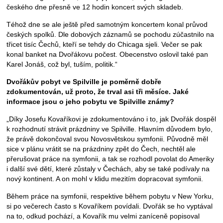
českého dne přesně ve 12 hodin koncert svých skladeb.
Téhož dne se ale ještě před samotným koncertem konal průvod
českých spolků. Dle dobových záznamů se pochodu zúčastnilo na
třicet tisíc Čechů, kteří se tehdy do Chicaga sjeli. Večer se pak
konal banket na Dvořákovu počest. Obecenstvo oslovil také pan
Karel Jonáš, což byl, tuším, politik.“
Dvořákův pobyt ve Spilville je poměrně dobře
zdokumentován, už proto, že trval asi tři měsíce. Jaké
informace jsou o jeho pobytu ve Spilville známy?
„Díky Josefu Kovaříkovi je zdokumentováno i to, jak Dvořák dospěl
k rozhodnutí strávit prázdniny ve Spilville. Hlavním důvodem bylo,
že právě dokončoval svou Novosvětskou symfonii. Původně měl
sice v plánu vrátit se na prázdniny zpět do Čech, nechtěl ale
přerušovat práce na symfonii, a tak se rozhodl povolat do Ameriky
i další své dětí, které zůstaly v Čechách, aby se také podívaly na
nový kontinent. A on mohl v klidu mezitím dopracovat symfonii.
Během práce na symfonii, respektive během pobytu v New Yorku,
si po večerech často s Kovaříkem povídali. Dvořák se ho vyptával
na to, odkud pochází, a Kovařík mu velmi zaníceně popisoval