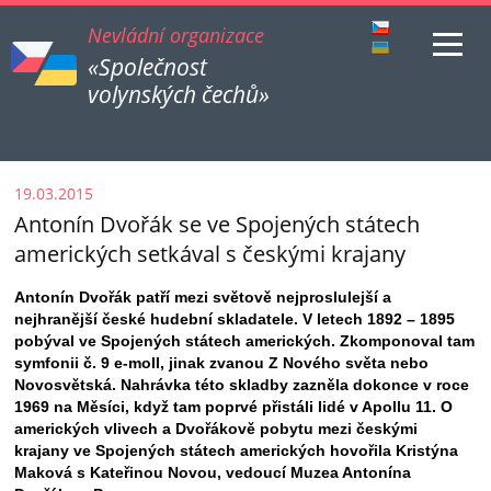
Nevládní organizace
«Společnost
volynských čechů»
19.03.2015
Antonín Dvořák se ve Spojených státech
amerických setkával s českými krajany
Antonín Dvořák patří mezi světově nejproslulejší a
nejhranější české hudební skladatele. V letech 1892 – 1895
pobýval ve Spojených státech amerických. Zkomponoval tam
symfonii č. 9 e-moll, jinak zvanou Z Nového světa nebo
Novosvětská. Nahrávka této skladby zazněla dokonce v roce
1969 na Měsíci, když tam poprvé přistáli lidé v Apollu 11. O
amerických vlivech a Dvořákově pobytu mezi českými
krajany ve Spojených státech amerických hovořila Kristýna
Maková s Kateřinou Novou, vedoucí Muzea Antonína