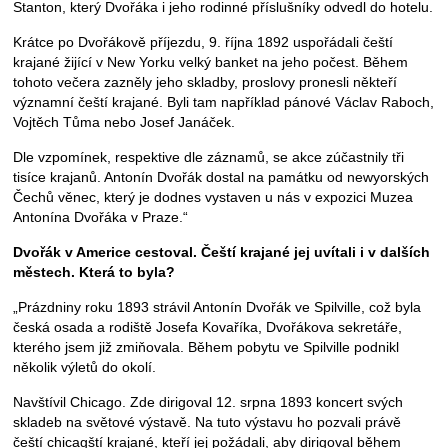
Stanton, který Dvořáka i jeho rodinné příslušníky odvedl do hotelu.
Krátce po Dvořákově příjezdu, 9. října 1892 uspořádali čeští
krajané žijící v New Yorku velký banket na jeho počest. Během
tohoto večera zazněly jeho skladby, proslovy pronesli někteří
významní čeští krajané. Byli tam například pánové Václav Raboch,
Vojtěch Tůma nebo Josef Janáček.
Dle vzpomínek, respektive dle záznamů, se akce zúčastnily tři
tisíce krajanů. Antonín Dvořák dostal na památku od newyorských
Čechů věnec, který je dodnes vystaven u nás v expozici Muzea
Antonína Dvořáka v Praze.“
Dvořák v Americe cestoval. Čeští krajané jej uvítali i v dalších
městech. Která to byla?
„Prázdniny roku 1893 strávil Antonín Dvořák ve Spilville, což byla
česká osada a rodiště Josefa Kovaříka, Dvořákova sekretáře,
kterého jsem již zmiňovala. Během pobytu ve Spilville podnikl
několik výletů do okolí.
Navštívil Chicago. Zde dirigoval 12. srpna 1893 koncert svých
skladeb na světové výstavě. Na tuto výstavu ho pozvali právě
čeští chicagští krajané, kteří jej požádali, aby dirigoval během