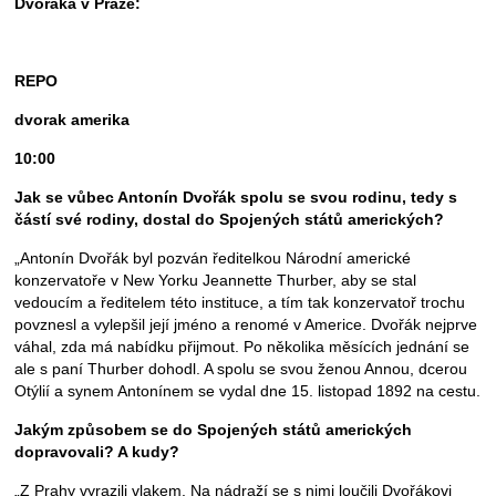
Dvořáka v Praze:
REPO
dvorak amerika
10:00
Jak se vůbec Antonín Dvořák spolu se svou rodinu, tedy s
částí své rodiny, dostal do Spojených států amerických?
„Antonín Dvořák byl pozván ředitelkou Národní americké
konzervatoře v New Yorku Jeannette Thurber, aby se stal
vedoucím a ředitelem této instituce, a tím tak konzervatoř trochu
povznesl a vylepšil její jméno a renomé v Americe. Dvořák nejprve
váhal, zda má nabídku přijmout. Po několika měsících jednání se
ale s paní Thurber dohodl. A spolu se svou ženou Annou, dcerou
Otýlií a synem Antonínem se vydal dne 15. listopad 1892 na cestu.
Jakým způsobem se do Spojených států amerických
dopravovali? A kudy?
„Z Prahy vyrazili vlakem. Na nádraží se s nimi loučili Dvořákovi