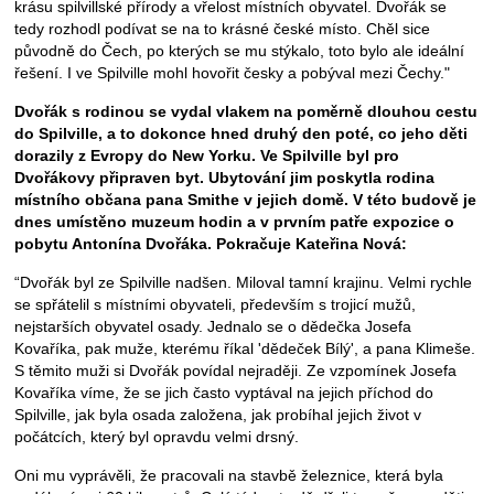
krásu spilvillské přírody a vřelost místních obyvatel. Dvořák se
tedy rozhodl podívat se na to krásné české místo. Chěl sice
původně do Čech, po kterých se mu stýkalo, toto bylo ale ideální
řešení. I ve Spilville mohl hovořit česky a pobýval mezi Čechy."
Dvořák s rodinou se vydal vlakem na poměrně dlouhou cestu
do Spilville, a to dokonce hned druhý den poté, co jeho děti
dorazily z Evropy do New Yorku. Ve Spilville byl pro
Dvořákovy připraven byt. Ubytování jim poskytla rodina
místního občana pana Smithe v jejich domě. V této budově je
dnes umístěno muzeum hodin a v prvním patře expozice o
pobytu Antonína Dvořáka. Pokračuje Kateřina Nová:
“Dvořák byl ze Spilville nadšen. Miloval tamní krajinu. Velmi rychle
se spřátelil s místními obyvateli, především s trojicí mužů,
nejstarších obyvatel osady. Jednalo se o dědečka Josefa
Kovaříka, pak muže, kterému říkal 'dědeček Bílý', a pana Klimeše.
S těmito muži si Dvořák povídal nejraději. Ze vzpomínek Josefa
Kovaříka víme, že se jich často vyptával na jejich příchod do
Spilville, jak byla osada založena, jak probíhal jejich život v
počátcích, který byl opravdu velmi drsný.
Oni mu vyprávěli, že pracovali na stavbě železnice, která byla