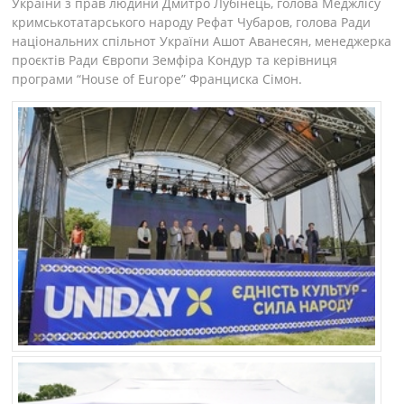
України з прав людини Дмитро Лубінець, голова Меджлісу
кримськотатарського народу Рефат Чубаров, голова Ради
національних спільнот України Ашот Аванесян, менеджерка
проєктів Ради Європи Земфіра Кондур та керівниця
програми “House of Europe” Франциска Сімон.