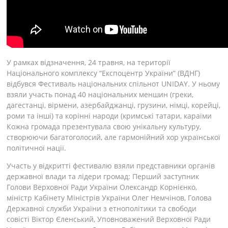
У рамках відзначення, 24 травня, на території
Національного комплексу “Експоцентр України” (ВДНГ)
відбувся Фестиваль національних спільнот UNIDAY. У ньому
взяли участь понад 40 національних меншин (греки,
дагестанці, вірмени, азербайджанці, грузини, німці, корейці,
роми та інші) та корінні народи (кримські татари, караїми
Кожна громада презентувала свою унікальну культуру,
створюючи багатоголосий, але гармонійний хор української
політичної нації.
Участь у відкритті фестивалю взяли представники органів
державної влади та лідери громад: Перший заступник
Голови Верховної Ради України Олександр Корнієнко,
міністр Кабінету Міністрів України Олег Немчінов, Голова
Державної служби України з етнополітики та свободи
совісті Віктор Єленський, Уповноважений Верховної Ради