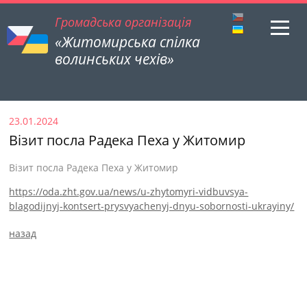
Громадська організація
«Житомирська спілка
волинських чехів»
23.01.2024
Візит посла Радека Пеха у Житомир
Візит посла Радека Пеха у Житомир
https://oda.zht.gov.ua/news/u-zhytomyri-vidbuvsya-
blagodijnyj-kontsert-prysvyachenyj-dnyu-sobornosti-ukrayiny/
назад