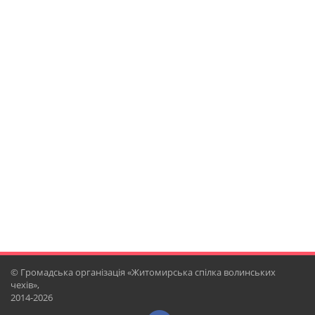
© Громадська організація «Житомирська спілка волинських
чехів»,
2014-2026