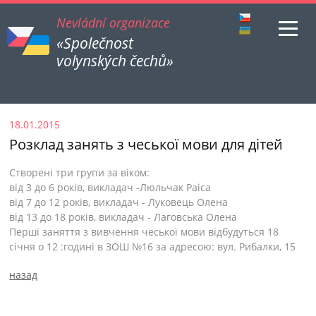
Nevládní organizace
«Společnost
volynských čechů»
18.01.2015
Розклад занять з чеської мови для дітей
Створені три групи за віком:
від 3 до 6 років, викладач -Люльчак Раіса
від 7 до 12 років, викладач - Луковець Олена
від 13 до 18 років, викладач - Лаговська Олена
Перші заняття з вивчення чеської мови відбудуться 18
січня о 12 :годині в ЗОШ №16 за адресою: вул. Рибалки, 15
назад