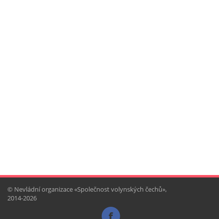
© Nevládní organizace «Společnost volynských čechů»,
2014-2026