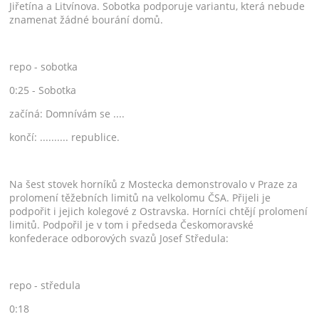
Jiřetína a Litvínova. Sobotka podporuje variantu, která nebude
znamenat žádné bourání domů.
repo - sobotka
0:25 - Sobotka
začíná: Domnívám se ....
končí: .......... republice.
Na šest stovek horníků z Mostecka demonstrovalo v Praze za
prolomení těžebních limitů na velkolomu ČSA. Přijeli je
podpořit i jejich kolegové z Ostravska. Horníci chtějí prolomení
limitů. Podpořil je v tom i předseda Českomoravské
konfederace odborových svazů Josef Středula:
repo - středula
0:18