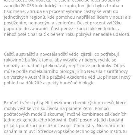
zapojilo 20.038 kolednických skupin, loni jich bylo zhruba o
tisíc méně. Zhruba 65 procent vybrané částky se vrátí do
jednotlivých regionů, kde pomohou například lidem v nouzi a s
postižením, nemocným a seniorům. Deset procent výtěžku
poputuje do zahraničí. Část peněz skončí také ve fondu, z
něhož poté Charita ČR během roku pokrývá nenadálé události.
Čeští, australští a novozélandští vědci zjistili, co potřebují
rakovinné buňky k tomu, aby vytvářely nádory, rychle se
množily a snadněji překonávaly nepříznivé podmínky. Objev
může podle molekulárního biologa Jiřího Neužila z Griffithovy
univerzity v Austrálii a pražské Akademie věd ČR přinést i nový
pohled na důležité aspekty buněčné biologie.
Brněnští vědci přispěli k výzkumu chemických procesů, které
mohly vést ke vzniku života na planetě Zemi. Pomocí
počítačových modelů zkoumají možné kombinace základních
jednotek genetického kódování. Další posun v jejich bádání
přijal k publikaci prestižní časopis Chemistry. Novinářům to
oznámila mluvčí Středoevropského technologického institutu