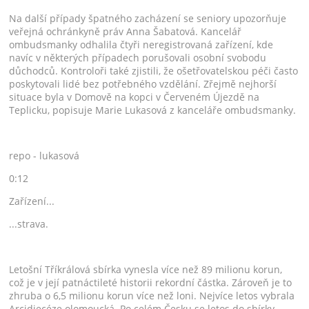
Na další případy špatného zacházení se seniory upozorňuje
veřejná ochránkyně práv Anna Šabatová. Kancelář
ombudsmanky odhalila čtyři neregistrovaná zařízení, kde
navíc v některých případech porušovali osobní svobodu
důchodců. Kontroloři také zjistili, že ošetřovatelskou péči často
poskytovali lidé bez potřebného vzdělání. Zřejmě nejhorší
situace byla v Domově na kopci v Červeném Újezdě na
Teplicku, popisuje Marie Lukasová z kanceláře ombudsmanky.
repo - lukasová
0:12
Zařízení...
...strava.
Letošní Tříkrálová sbírka vynesla více než 89 milionu korun,
což je v její patnáctileté historii rekordní částka. Zároveň je to
zhruba o 6,5 milionu korun více než loni. Nejvíce letos vybrala
Arcidiecéze olomoucká. Po celém Česku se letos do sbírky