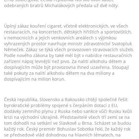
odebraných bratrů Michalákových předala už dvě nóty.
Úplný zákaz kouření cigaret, včetně elektronických, ve všech
restauracích, na koncertech, dětských hřištích a sportovištích,
v nemocnicích a jejich venkovních areálech s výjimkou
vyhrazených prostor navrhuje ministr zdravotnictví Svatopluk
Němeček. Zákaz se týká všech provozoven stravovacích služeb.
Podle nového zákona by také měl být v nabídce restauračních
zařízení nápoj levnější než pivo. Za nalití alkoholu dětem a
dospívajícím může být provozovna ihned uzavřena. Stoupají
také pokuty za nalití alkoholu dětem na dva miliony a
dospívajícím na milion korun.
Česká republika, Slovensko a Rakousko chtějí společně řešit
byrokratické problémy spojené s čerpáním dotací z EU,
dodávky zemního plynu z Ruska nebo sankce vůči Rusku kvůli
krizi na východní Ukrajině. Představitelé všech tří zemí se na
tom dohodli na setkání ve Slavkově u Brna. Scházet se budou
každý rok. Český premiér Bohuslav Sobotka řekl, že každý rok
se předsedové vlád dohodnou na hlavních tématech, na