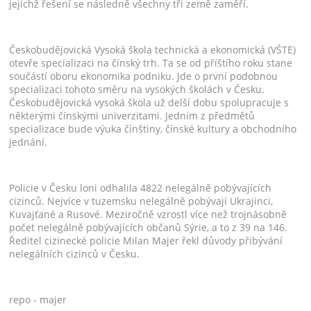
jejichž řešení se následně všechny tři země zaměří.
Českobudějovická Vysoká škola technická a ekonomická (VŠTE)
otevře specializaci na čínský trh. Ta se od příštího roku stane
součástí oboru ekonomika podniku. Jde o první podobnou
specializaci tohoto směru na vysokých školách v Česku.
Českobudějovická vysoká škola už delší dobu spolupracuje s
některými čínskými univerzitami. Jedním z předmětů
specializace bude výuka čínštiny, čínské kultury a obchodního
jednání.
Policie v Česku loni odhalila 4822 nelegálně pobývajících
cizinců. Nejvíce v tuzemsku nelegálně pobývají Ukrajinci,
Kuvajťané a Rusové. Meziročně vzrostl více než trojnásobně
počet nelegálně pobývajících občanů Sýrie, a to z 39 na 146.
Ředitel cizinecké policie Milan Majer řekl důvody přibývání
nelegálních cizinců v Česku.
repo - majer