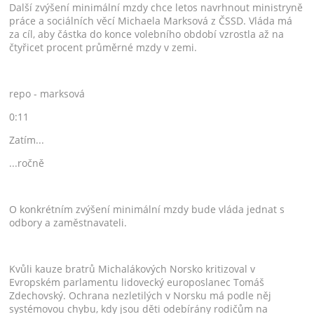
Další zvýšení minimální mzdy chce letos navrhnout ministryně
práce a sociálních věcí Michaela Marksová z ČSSD. Vláda má
za cíl, aby částka do konce volebního období vzrostla až na
čtyřicet procent průměrné mzdy v zemi.
repo - marksová
0:11
Zatím...
...ročně
O konkrétním zvýšení minimální mzdy bude vláda jednat s
odbory a zaměstnavateli.
Kvůli kauze bratrů Michalákových Norsko kritizoval v
Evropském parlamentu lidovecký europoslanec Tomáš
Zdechovský. Ochrana nezletilých v Norsku má podle něj
systémovou chybu, kdy jsou děti odebírány rodičům na