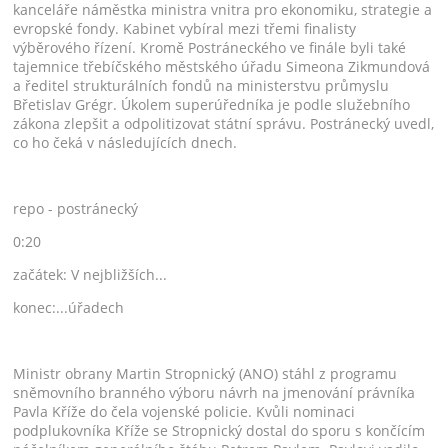
kanceláře náměstka ministra vnitra pro ekonomiku, strategie a
evropské fondy. Kabinet vybíral mezi třemi finalisty
výběrového řízení. Kromě Postráneckého ve finále byli také
tajemnice třebíčského městského úřadu Simeona Zikmundová
a ředitel strukturálních fondů na ministerstvu průmyslu
Břetislav Grégr. Úkolem superúředníka je podle služebního
zákona zlepšit a odpolitizovat státní správu. Postránecký uvedl,
co ho čeká v následujících dnech.
repo - postránecký
0:20
začátek: V nejbližších...
konec:...úřadech
Ministr obrany Martin Stropnický (ANO) stáhl z programu
sněmovního branného výboru návrh na jmenování právníka
Pavla Kříže do čela vojenské policie. Kvůli nominaci
podplukovníka Kříže se Stropnický dostal do sporu s končícím