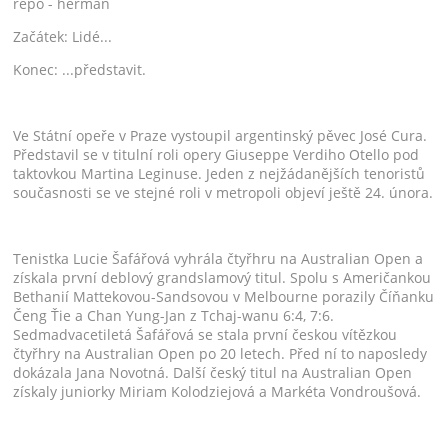
repo - herman
Začátek: Lidé...
Konec: ...představit.
Ve Státní opeře v Praze vystoupil argentinský pěvec José Cura.
Představil se v titulní roli opery Giuseppe Verdiho Otello pod
taktovkou Martina Leginuse. Jeden z nejžádanějších tenoristů
současnosti se ve stejné roli v metropoli objeví ještě 24. února.
Tenistka Lucie Šafářová vyhrála čtyřhru na Australian Open a
získala první deblový grandslamový titul. Spolu s Američankou
Bethanií Mattekovou-Sandsovou v Melbourne porazily Číňanku
Čeng Ťie a Chan Yung-Jan z Tchaj-wanu 6:4, 7:6.
Sedmadvacetiletá Šafářová se stala první českou vítězkou
čtyřhry na Australian Open po 20 letech. Před ní to naposledy
dokázala Jana Novotná. Další český titul na Australian Open
získaly juniorky Miriam Kolodziejová a Markéta Vondroušová.