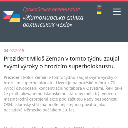
Громадська організація
«Житомирська спілка
волинських чехів»
04.02.2015
Prezident Miloš Zeman v tomto týdnu zaujal
svými výroky o hrozícím superholokaustu.
Prezident Miloš Zeman v tomto týdnu zaujal svými výroky o
hrozícím superholokaustu. Uvedl je na pražském fóru k 70.
výročí osvobození koncentračního tábora v Osvětimi. Řekl také,
že proti takzvanému Islámskému státu by měla být vedena
mezinárodní ozbrojená akce pod záštitou Rady bezpečnosti
OSN. Islámský stát má podle něj stejnou povahu jako
nacistické Německo počátkem 30. let.