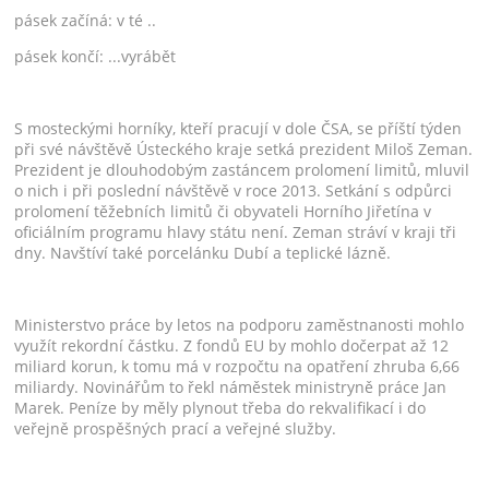
pásek začíná: v té ..
pásek končí: ...vyrábět
S mosteckými horníky, kteří pracují v dole ČSA, se příští týden
při své návštěvě Ústeckého kraje setká prezident Miloš Zeman.
Prezident je dlouhodobým zastáncem prolomení limitů, mluvil
o nich i při poslední návštěvě v roce 2013. Setkání s odpůrci
prolomení těžebních limitů či obyvateli Horního Jiřetína v
oficiálním programu hlavy státu není. Zeman stráví v kraji tři
dny. Navštíví také porcelánku Dubí a teplické lázně.
Ministerstvo práce by letos na podporu zaměstnanosti mohlo
využít rekordní částku. Z fondů EU by mohlo dočerpat až 12
miliard korun, k tomu má v rozpočtu na opatření zhruba 6,66
miliardy. Novinářům to řekl náměstek ministryně práce Jan
Marek. Peníze by měly plynout třeba do rekvalifikací i do
veřejně prospěšných prací a veřejné služby.