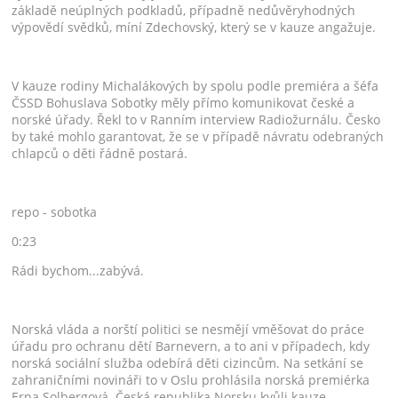
základě neúplných podkladů, případně nedůvěryhodných
výpovědí svědků, míní Zdechovský, který se v kauze angažuje.
V kauze rodiny Michalákových by spolu podle premiéra a šéfa
ČSSD Bohuslava Sobotky měly přímo komunikovat české a
norské úřady. Řekl to v Ranním interview Radiožurnálu. Česko
by také mohlo garantovat, že se v případě návratu odebraných
chlapců o děti řádně postará.
repo - sobotka
0:23
Rádi bychom...zabývá.
Norská vláda a norští politici se nesmějí vměšovat do práce
úřadu pro ochranu dětí Barnevern, a to ani v případech, kdy
norská sociální služba odebírá děti cizincům. Na setkání se
zahraničními novináři to v Oslu prohlásila norská premiérka
Erna Solbergová. Česká republika Norsku kvůli kauze