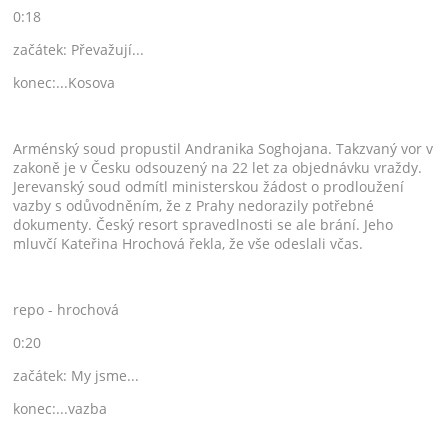
0:18
začátek: Převažují...
konec:...Kosova
Arménský soud propustil Andranika Soghojana. Takzvaný vor v
zakoně je v Česku odsouzený na 22 let za objednávku vraždy.
Jerevanský soud odmítl ministerskou žádost o prodloužení
vazby s odůvodněním, že z Prahy nedorazily potřebné
dokumenty. Český resort spravedlnosti se ale brání. Jeho
mluvčí Kateřina Hrochová řekla, že vše odeslali včas.
repo - hrochová
0:20
začátek: My jsme...
konec:...vazba