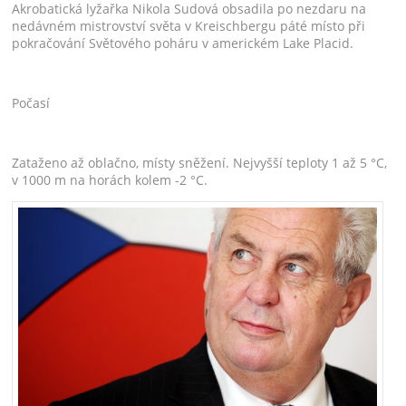
Akrobatická lyžařka Nikola Sudová obsadila po nezdaru na
nedávném mistrovství světa v Kreischbergu páté místo při
pokračování Světového poháru v americkém Lake Placid.
Počasí
Zataženo až oblačno, místy sněžení. Nejvyšší teploty 1 až 5 °C,
v 1000 m na horách kolem -2 °C.