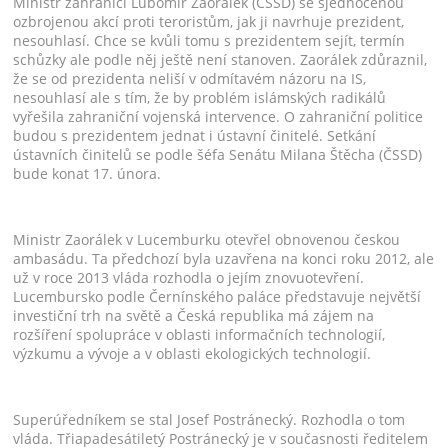
Ministr zahraničí Lubomír Zaorálek (ČSSD) se sjednocenou
ozbrojenou akcí proti teroristům, jak ji navrhuje prezident,
nesouhlasí. Chce se kvůli tomu s prezidentem sejít, termín
schůzky ale podle něj ještě není stanoven. Zaorálek zdůraznil,
že se od prezidenta neliší v odmítavém názoru na IS,
nesouhlasí ale s tím, že by problém islámských radikálů
vyřešila zahraniční vojenská intervence. O zahraniční politice
budou s prezidentem jednat i ústavní činitelé. Setkání
ústavních činitelů se podle šéfa Senátu Milana Štěcha (ČSSD)
bude konat 17. února.
Ministr Zaorálek v Lucemburku otevřel obnovenou českou
ambasádu. Ta předchozí byla uzavřena na konci roku 2012, ale
už v roce 2013 vláda rozhodla o jejím znovuotevření.
Lucembursko podle Černínského paláce představuje největší
investiční trh na světě a Česká republika má zájem na
rozšíření spolupráce v oblasti informačních technologií,
výzkumu a vývoje a v oblasti ekologických technologií.
Superúředníkem se stal Josef Postránecký. Rozhodla o tom
vláda. Třiapadesátiletý Postránecký je v současnosti ředitelem