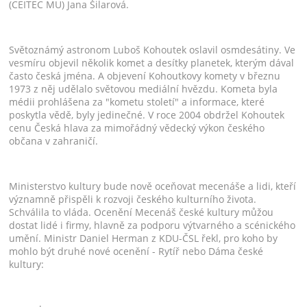
(CEITEC MU) Jana Šilarová.
Světoznámý astronom Luboš Kohoutek oslavil osmdesátiny. Ve
vesmíru objevil několik komet a desítky planetek, kterým dával
často česká jména. A objevení Kohoutkovy komety v březnu
1973 z něj udělalo světovou mediální hvězdu. Kometa byla
médii prohlášena za "kometu století" a informace, které
poskytla vědě, byly jedinečné. V roce 2004 obdržel Kohoutek
cenu Česká hlava za mimořádný vědecký výkon českého
občana v zahraničí.
Ministerstvo kultury bude nově oceňovat mecenáše a lidi, kteří
významně přispěli k rozvoji českého kulturního života.
Schválila to vláda. Ocenění Mecenáš české kultury můžou
dostat lidé i firmy, hlavně za podporu výtvarného a scénického
umění. Ministr Daniel Herman z KDU-ČSL řekl, pro koho by
mohlo být druhé nové ocenění - Rytíř nebo Dáma české
kultury: