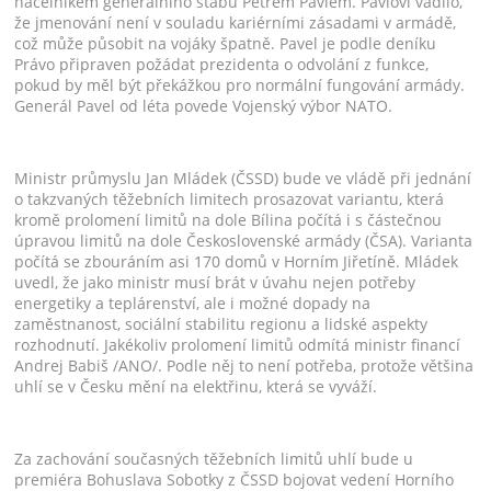
náčelníkem generálního štábu Petrem Pavlem. Pavlovi vadilo,
že jmenování není v souladu kariérními zásadami v armádě,
což může působit na vojáky špatně. Pavel je podle deníku
Právo připraven požádat prezidenta o odvolání z funkce,
pokud by měl být překážkou pro normální fungování armády.
Generál Pavel od léta povede Vojenský výbor NATO.
Ministr průmyslu Jan Mládek (ČSSD) bude ve vládě při jednání
o takzvaných těžebních limitech prosazovat variantu, která
kromě prolomení limitů na dole Bílina počítá i s částečnou
úpravou limitů na dole Československé armády (ČSA). Varianta
počítá se zbouráním asi 170 domů v Horním Jiřetíně. Mládek
uvedl, že jako ministr musí brát v úvahu nejen potřeby
energetiky a teplárenství, ale i možné dopady na
zaměstnanost, sociální stabilitu regionu a lidské aspekty
rozhodnutí. Jakékoliv prolomení limitů odmítá ministr financí
Andrej Babiš /ANO/. Podle něj to není potřeba, protože většina
uhlí se v Česku mění na elektřinu, která se vyváží.
Za zachování současných těžebních limitů uhlí bude u
premiéra Bohuslava Sobotky z ČSSD bojovat vedení Horního