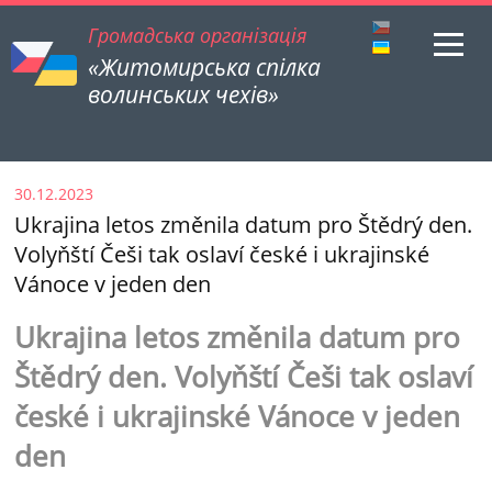
Громадська організація
«Житомирська спілка
волинських чехів»
30.12.2023
Ukrajina letos změnila datum pro Štědrý den.
Volyňští Češi tak oslaví české i ukrajinské
Vánoce v jeden den
Ukrajina letos změnila datum pro
Štědrý den. Volyňští Češi tak oslaví
české i ukrajinské Vánoce v jeden
den