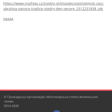
https://www.irozhlas.cz/zivotni-styl/spolecnost/volynsti-cesi-
ukrajina-vanoce-tradice-stedry-den-vecere_2312231838_job
назад
© Громадська організація «Житомирська спілка волинських
чехів»,
2014-2026