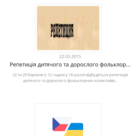
22.03.2015
Репетиція дитячого та дорослого фольклор...
22 та 29 березня о 12 годині у 16 школі відбудеться репетиція
дитячого та дорослого фольклорних колективів...