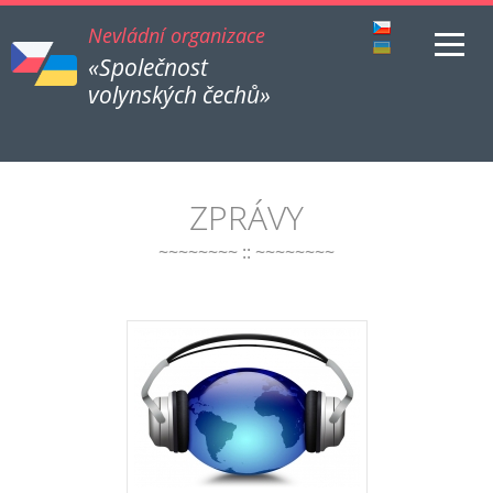
Nevládní organizace
«Společnost
volynských čechů»
ZPRÁVY
~~~~~~~~ :: ~~~~~~~~