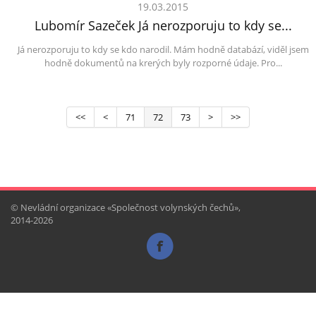
19.03.2015
Lubomír Sazeček Já nerozporuju to kdy se...
Já nerozporuju to kdy se kdo narodil. Mám hodně databází, viděl jsem
hodně dokumentů na krerých byly rozporné údaje. Pro...
<<
<
71
72
73
>
>>
© Nevládní organizace «Společnost volynských čechů»,
2014-2026