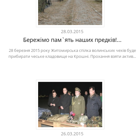
28.03.2015
Бережімо пам`ять наших предків!...
28 березня 2015 року Житомирська спілка волинських чехів буде
прибирати чеське кладовище на Крошні. Прохання взяти актив...
26.03.2015