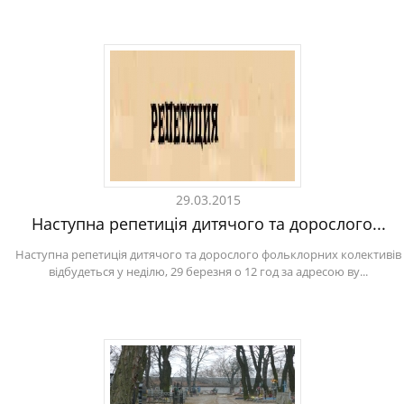
29.03.2015
Наступна репетиція дитячого та дорослого...
Наступна репетиція дитячого та дорослого фольклорних колективів
відбудеться у неділю, 29 березня о 12 год за адресою ву...