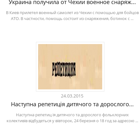
Украина получила от Чехии военное снаряж...
В Киев прилетел военный самолет из Чехии с помощью для бойцов
АТО. В частности, помощь состоит из снаряжения, ботинок с ...
24.03.2015
Наступна репетиція дитячого та дорослого...
Наступна репетиц ія дитячого та дорослого фольклорних
колективів відбудеться у вівторок, 24 березня о 18 год за адресою ...