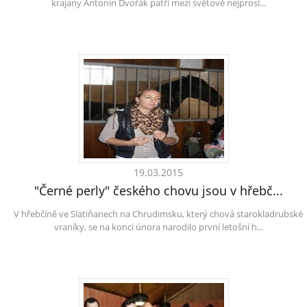
krajany Antonín Dvořák patří mezi světově nejprosl...
19.03.2015
"Černé perly" českého chovu jsou v hřebč...
V hřebčíně ve Slatiňanech na Chrudimsku, který chová starokladrubské
vraníky, se na konci února narodilo první letošní h...