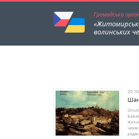
Громадська орган
«Житомирська
волинських че
20.10
Шан
Оголо
Бажає
Житом
чехів
редакц