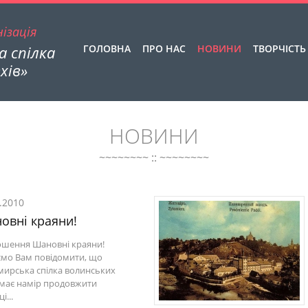
ізація
 спілка
ГОЛОВНА
ПРО НАС
НОВИНИ
ТВОРЧІСТЬ
хів»
НОВИНИ
~~~~~~~~ :: ~~~~~~~~
.2010
овні краяни!
шення Шановні краяни!
мо Вам повідомити, що
ирська спілка волинських
 має намір продовжити
і...