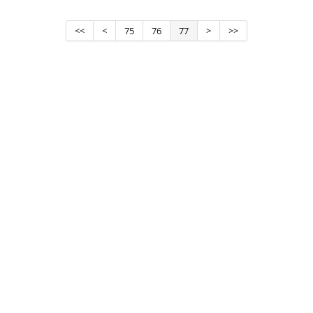
<<
<
75
76
77
>
>>