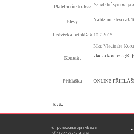
Variabilní symbol pr
Platební instrukce
Nabízíme slevu až 1
Slevy
Uzávěrka přihlášek
10.7.2015
Mgr. Vladimíra Kore
vladka.korenova@ujo
Kontakt
Přihláška
ONLINE PŘIHLÁ
назад
© Громадська організація
Г
«Житомирська спілка