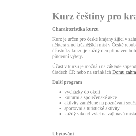
Kurz češtiny pro kr
Charakteristika kurzu
Kurz je určen pro české krajany žijící v zahr
některá z nejkrásnějších míst v České rep
účastníky kurzu je každý den připraven boh
půldenní výlety.
Účast v kurzu je možná i na základě stipend
úřadech ČR nebo na stránkách
Domu zahran
Další program
vycházky do okolí
kulturní a společenské akce
aktivity zaměřené na poznávání souča
sportovní a turistické aktivity
každý víkend výlet na zajímavá míst
Ubytování