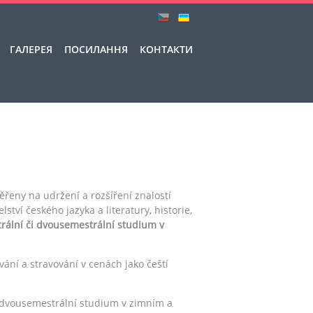
ГАЛЕРЕЯ
ПОСИЛАННЯ
КОНТАКТИ
měřeny na udržení a rozšíření znalostí
tví českého jazyka a literatury, historie,
rální či dvousemestrální studium v
vání a stravování v cenách jako čeští
dvousemestrální studium v zimním a