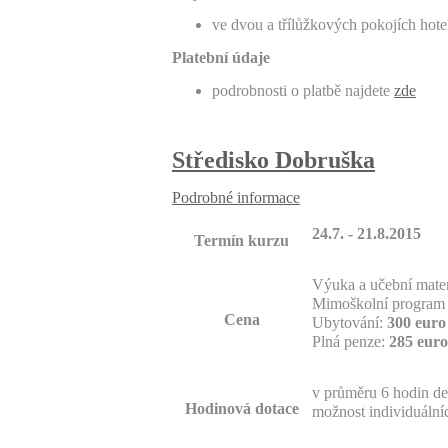
ve dvou a třílůžkových pokojích hot
Platební údaje
podrobnosti o platbě najdete
zde
Středisko Dobruška
Podrobné informace
24.7. - 21.8.2015
Termín kurzu
Výuka a učební mater
Mimoškolní program 
Cena
Ubytování:
300 euro
Plná penze:
285 euro
v průměru 6 hodin de
Hodinová dotace
možnost individuální