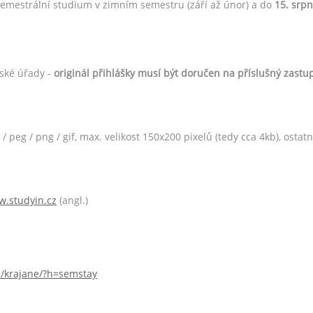
semestrální studium v zimním semestru (září až únor) a do
15. srp
lské úřady -
originál přihlášky
musí být doručen na příslušný zastup
 / peg / png / gif, max. velikost 150x200 pixelů (tedy cca 4kb), ost
.studyin.cz
(angl.)
s/krajane/?h=semstay