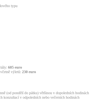
elového typu
iály:
605 euro
včetně výletů:
230 euro
nně (od pondělí do pátku) většinou v dopoledních hodinách
ch konzultací v odpoledních nebo večerních hodinách