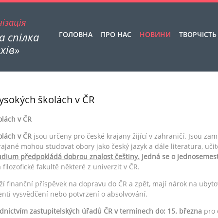
ізація
 спілка
ГОЛОВНА
ПРО НАС
НОВИНИ
ТВОРЧІСТЬ
хів»
vysokých školách v ČR
olách v ČR
olách v ČR
jsou určeny pro české krajany žijící v zahraničí. Jsou za
jané mohou studovat obory jako český jazyk a dále literatura, učitels
udium předpokládá dobrou znalost češtiny.
Jedná se o jednosemest
filozofické fakultě některé z univerzit v ČR.
rží finanční příspěvek na dopravu do ČR a zpět, mají nárok na ubyto
enti vysvědčení nebo potvrzení o absolvování.
dnictvím zastupitelských úřadů ČR v termínech do: 15. března
pro 