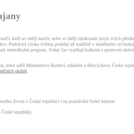
ajany
aničí, kteří se chtějí naučit, nebo si chtějí zdokonalit jazyk svých před
ublice. Praktická výuka češtiny probíhá již tradičně v malebném výcho
atý mimoškolní program. Volný čas vyplňují kulturní a sportovní aktivi
ia, které udílí Ministerstvo školství, mládeže a tělovýchovy České repub
ičních služeb
.
sného života v České republice i na poznávání české historie
a České republiky