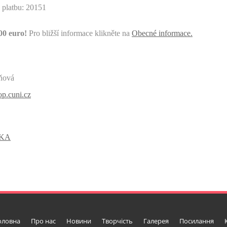
o platbu: 20151
00 euro!
Pro bližší informace klikněte na
Obecné informace.
ňová
p.cuni.cz
ŠKA
оловна
Про нас
Новини
Творчість
Галерея
Посилання