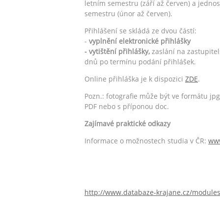
letním semestru (září až červen) a jedno
semestru (únor až červen).
Přihlášení se skládá ze dvou částí:
-
vyplnění elektronické přihlášky
- vytištění přihlášky,
zaslání na zastupite
dnů po termínu podání přihlášek.
Online přihláška je k dispozici
ZDE
.
Pozn.: fotografie může být ve formátu jpg
PDF nebo s příponou doc.
Zajímavé praktické odkazy
Informace o možnostech studia v ČR:
www
http://www.databaze-krajane.cz/module