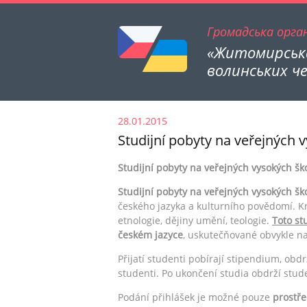
Громадська орган
«Житомирська
волинських че
28.01.2015
Studijní pobyty na veřejných 
Studijní pobyty na veřejných vysokých šk
Studijní pobyty na veřejných vysokých šk
českého jazyka a kulturního povědomí. Kra
etnologie, dějiny umění, teologie.
Toto st
českém jazyce
, uskutečňované obvykle na 
Přijatí studenti pobírají stipendium, obd
studenti. Po ukončení studia obdrží stud
Podání přihlášek je možné pouze
prostře