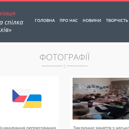
ізація
 спілка
ГОЛОВНА
ПРО НАС
НОВИНИ
ТВОРЧІСТЬ
хів»
ФОТОГРАФІЇ
~~~~~~~~ :: ~~~~~~~~
Вшанування репресованих
Заключне заняття з чесько