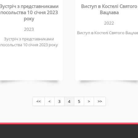
Зустріч з представниками
Виступ в Костелі Святого
посольства 10 січня 2023
Вацлава
року
2022
2023
Виступ в Костелі Святого Вацла
Зустріч з представниками
посольства 10 січня 2023 року
<<
<
3
4
5
>
>>