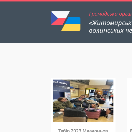
Громадська орган
«Житомирська
волинських че
Табір 2023 Младоньов