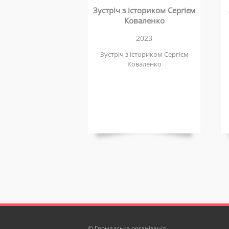
Зустріч з істориком Сергієм
Коваленко
2023
Зустріч з істориком Сергієм
Коваленко
© Громадська організація